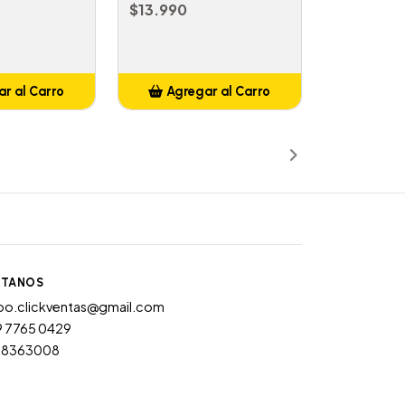
$13.990
r al Carro
Agregar al Carro
ñadido
Añadido
TANOS
po.clickventas@gmail.com
9 7765 0429
28363008