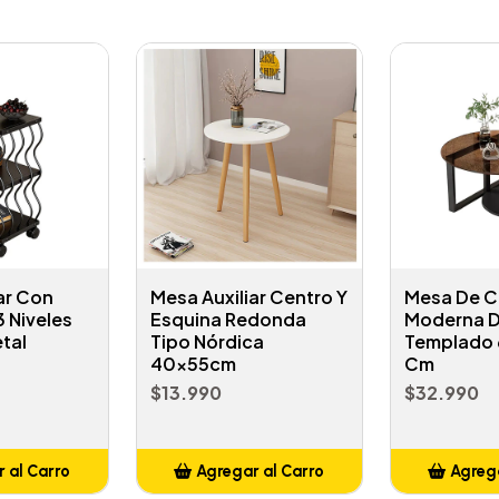
ar Con
Mesa Auxiliar Centro Y
Mesa De C
 Niveles
Esquina Redonda
Moderna D
tal
Tipo Nórdica
Templado
40x55cm
Cm
$13.990
$32.990
 al Carro
Agregar al Carro
Agrega