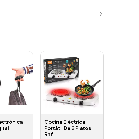
ñadido
Añadido
ectrónica
Cocina Eléctrica
gital
Portátil De 2 Platos
Raf