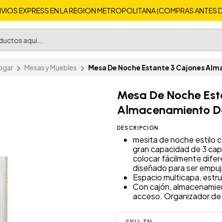
VIOS EXPRESS EN LA REGION METROPOLITANA (COMPRAS ANTES DE 
ogar
Mesas y Muebles
Mesa De Noche Estante 3 Cajones Al
Mesa De Noche Est
Almacenamiento Do
DESCRIPCIÓN
mesita de noche estilo 
gran capacidad de 3 ca
colocar fácilmente difer
diseñado para ser empuj
Espacio multicapa, estru
Con cajón, almacenamient
acceso. Organizador de c
SKU:
TN