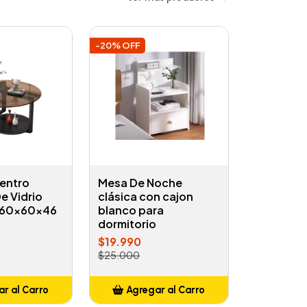
-20% OFF
entro
Mesa De Noche
e Vidrio
clásica con cajon
 60x60x46
blanco para
dormitorio
$19.990
$25.000
r al Carro
Agregar al Carro