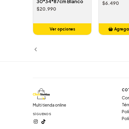
30*34*87cm Blanco
$6.490
$20.990
Ver opciones
Agregar
Añ
CO
Co
Tér
Multi tienda online
Pol
SÍGUENOS
Pol