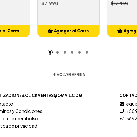
$7.990
$12.480
 al Carro
Agregar al Carro
Agrega
adido
Añadido
A
VOLVER ARRIBA
TIZACIONES.CLICKVENTAS@GMAIL.COM
CONTÁC
ntacto
equi
minos y Condiciones
+56 
ítica de reembolso
569
ítica de privacidad