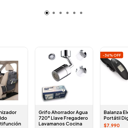
adido
Añadido
A
-36% OFF
nizador
Grifo Ahorrador Agua
Balanza El
ldo
720° Llave Fregadero
Portátil Di
tifunción
Lavamanos Cocina
$7.990