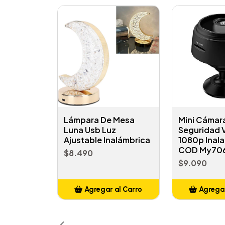
Lámpara De Mesa
Mini Cámar
Luna Usb Luz
Seguridad 
Ajustable Inalámbrica
1080p Inal
COD My70
$8.490
$9.090
Agregar al Carro
Agregar
Añadido
Añ