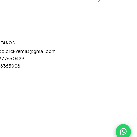
TANOS
po.clickventas@gmail.com
9 7765 0429
28363008