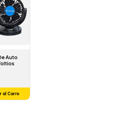
De Auto
oltios
 al Carro
adido