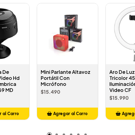
a De
Mini Parlante Altavoz
Aro De Luz
Video Hd
Portátil Con
Tricolor 4
ambrica
Micrófono
Iluminació
69 MD
Video CF
$15.490
$15.990
 al Carro
Agregar al Carro
Agrega
adido
Añadido
A