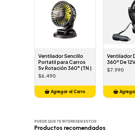
Ventilador Sencillo
Ventilador 
Portatil para Carros
360º De 12V
5v Rotación 360° (TN )
$7.990
$6.490
Agregar al Carro
Agregar
Añadido
Añ
PUEDE QUE TE INTERESEN ESTOS
Productos recomendados