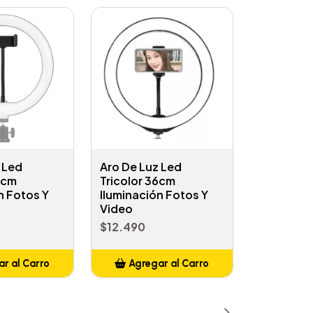
 Led
Aro De Luz Led
5cm
Tricolor 36cm
n Fotos Y
Iluminación Fotos Y
Video
$12.490
r al Carro
Agregar al Carro
ñadido
Añadido