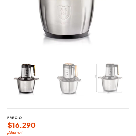
PRECIO
$16.290
¡Ahorra
!