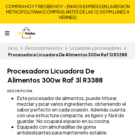
COMPRA HOY Y RECIBE HOY - ENVIOS EXPRESS EN LA REGION
METROPOLITANA (COMPRAS ANTES DE LAS 12:00 PM LUNES A
VIERNES)
Inicio
Electrodomésticos
Licuadoras y procesadores
Procesadora Licuadora De Alimentos 300w Raf 3l R3388
Procesadora Licuadora De
Alimentos 300w Raf 3l R3388
DESCRIPCIÓN
Este procesador de alimentos, puede triturar,
mezclar y picar varios ingredientes, obteniendo el
sabor perfecto en cada ocasión. Además cuenta
con una estructura compacta, es ligero y fácil de
guardar. No ocupará espacio en su cocina.
Equipado con almohadillas de goma
antideslizantes para mantenerlo estable.