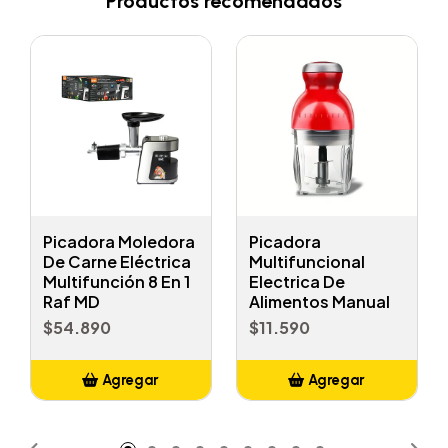
Productos recomendados
Picadora Moledora
Picadora
De Carne Eléctrica
Multifuncional
Multifunción 8 En 1
Electrica De
Raf MD
Alimentos Manual
$54.890
$11.590
Agregar
Agregar
Añadido
Añadido