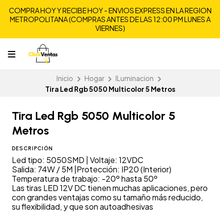
COMPRA HOY Y RECIBE HOY - ENVIOS EXPRESS EN LA REGION
METROPOLITANA (COMPRAS ANTES DE LAS 12:00 PM LUNES A
VIERNES)
Inicio
Hogar
ILuminacion
Tira Led Rgb 5050 Multicolor 5 Metros
Tira Led Rgb 5050 Multicolor 5
Metros
DESCRIPCIÓN
Led tipo: 5050SMD | Voltaje: 12VDC
Salida: 74W / 5M |Protección: IP20 (Interior)
Temperatura de trabajo: -20º hasta 50º
Las tiras LED 12V DC tienen muchas aplicaciones, pero
con grandes ventajas como su tamaño más reducido,
su flexibilidad, y que son autoadhesivas