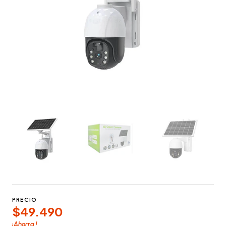
PRECIO
$49.490
¡Ahorra
!